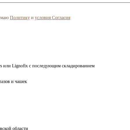
нимаю
Политику
и
условия Согласия
rs или Lignofix с последующим складированием
пазов и чашек
овской области