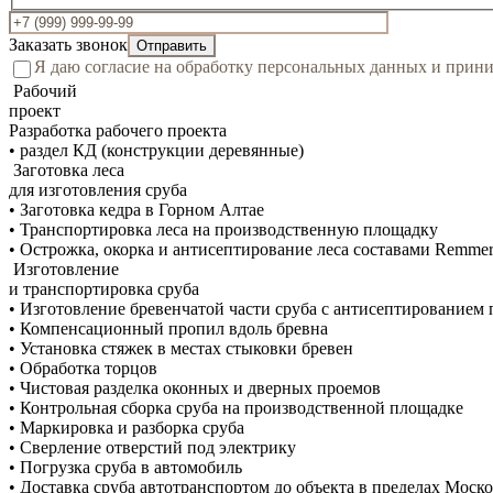
Заказать звонок
Я даю согласие на обработку персональных данных и при
Рабочий
проект
Разработка рабочего проекта
• раздел КД (конструкции деревянные)
Заготовка леса
для изготовления сруба
• Заготовка кедра в Горном Алтае
• Транспортировка леса на производственную площадку
• Острожка, окорка и антисептирование леса составами Remme
Изготовление
и транспортировка сруба
• Изготовление бревенчатой части сруба с антисептированием 
• Компенсационный пропил вдоль бревна
• Установка стяжек в местах стыковки бревен
• Обработка торцов
• Чистовая разделка оконных и дверных проемов
• Контрольная сборка сруба на производственной площадке
• Маркировка и разборка сруба
• Сверление отверстий под электрику
• Погрузка сруба в автомобиль
• Доставка сруба автотранспортом до объекта в пределах Моск