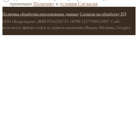
принимаю
Политику
и
условия Согласия
Политика обработки персональных данных
·
Согласие на обработку ПД
ООО «Кедровдом», ИНН 9704256735, ОГРН 1257700033997. Сайт
использует файлы cookie и сервисы аналитики (Яндекс.Метрика, Google).