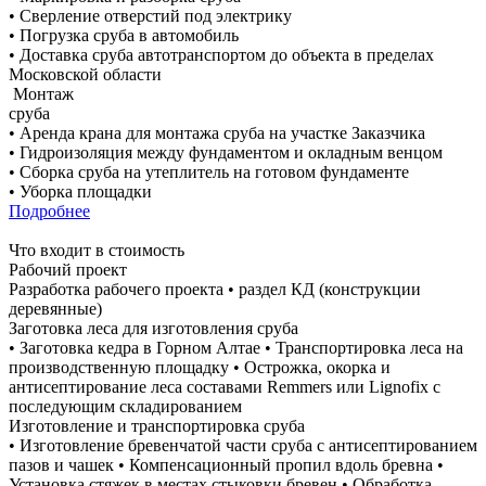
• Сверление отверстий под электрику
• Погрузка сруба в автомобиль
• Доставка сруба автотранспортом до объекта в пределах
Московской области
Монтаж
сруба
• Аренда крана для монтажа сруба на участке Заказчика
• Гидроизоляция между фундаментом и окладным венцом
• Сборка сруба на утеплитель на готовом фундаменте
• Уборка площадки
Подробнее
Что входит в стоимость
Рабочий проект
Разработка рабочего проекта • раздел КД (конструкции
деревянные)
Заготовка леса для изготовления сруба
• Заготовка кедра в Горном Алтае • Транспортировка леса на
производственную площадку • Острожка, окорка и
антисептирование леса составами Remmers или Lignofix с
последующим складированием
Изготовление и транспортировка сруба
• Изготовление бревенчатой части сруба с антисептированием
пазов и чашек • Компенсационный пропил вдоль бревна •
Установка стяжек в местах стыковки бревен • Обработка