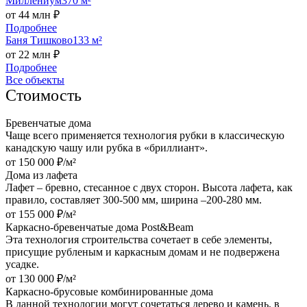
Миллениум
370 м²
от 44 млн ₽
Подробнее
Баня Тишково
133 м²
от 22 млн ₽
Подробнее
Все объекты
Стоимость
Бревенчатые дома
Чаще всего применяется технология рубки в классическую
канадскую чашу или рубка в «бриллиант».
от 150 000 ₽/м²
Дома из лафета
Лафет – бревно, стесанное с двух сторон. Высота лафета, как
правило, составляет 300-500 мм, ширина –200-280 мм.
от 155 000 ₽/м²
Каркасно-бревенчатые дома Post&Beam
Эта технология строительства сочетает в себе элементы,
присущие рубленым и каркасным домам и не подвержена
усадке.
от 130 000 ₽/м²
Каркасно-брусовые комбинированные дома
В данной технологии могут сочетаться дерево и камень, в