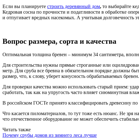
Если вы планируете
строить деревянный дом
,
то выбирайте ке
Кедровая сосна по прочности и податливости в обработке опе
и отпугивает вредных насекомых. А учитывая долговечность э
Вопрос размера, сорта и качества
Оптимальная толщина бревен – минимум 34 сантиметра, вполне 
Для строительства нужны прямые строганные или оцилидрованн
метр. Для сруба все бревна в обязательном порядке должны б
размер, что, к слову, уберет конусность обрабатываемых бреве
Для проверки качества можно использовать старый прием: удар
сработать, так как на упругость часто влияет сиюминутная вла
В российском ГОСТе принято классифицировать древесину по 4
Что касается пиломатериалов, то тут тоже есть нюанс. Не зря 
что отечественное оборудование не может обеспечить стабильн
Читать также
Почему срубы домов из зимнего леса лучше