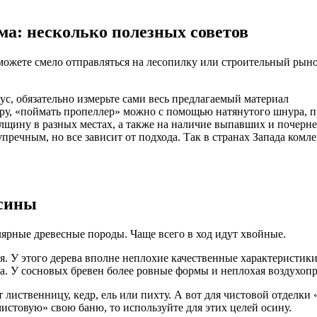
ма: несколько полезных советов
ожете смело отправляться на лесопилку или строительный рын
ус, обязательно измерьте сами весь предлагаемый материал
ру, «поймать пропеллер» можно с помощью натянутого шнура, п
олщину в разных местах, а также на наличие выпавших и почерн
речным, но все зависит от подхода. Так в странах Запада комле
есины
лярные древесные породы. Чаще всего в ход идут хвойные.
ая. У этого дерева вполне неплохие качественные характеристик
. У сосновых бревен более ровные формы и неплохая воздухопро
 лиственницу, кедр, ель или пихту. А вот для чистовой отделки
чистовую» свою баню, то используйте для этих целей осину.