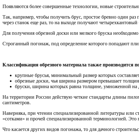
Появляются более совершенные технологии, новые строительны
Так, например, чтобы получить брус, простое бревно один раз
через станок еще раз, то на выходе получают четырехкантовый 
Для получения обрезной доски или мелкого бруска необходимо
Строганный погонаж, под определение которого попадают плинт
Классификация обрезного материала также производится по
крупные брусья, минимальный размер которых составляе
обрезные доски, чья ширина размером превышает толщину 
бруски, ширина которых равна толщине, умноженной на 
На территории России действую четкие стандарты длины пиломат
сантиметров.
Наверняка, при чтении специализированной литературы или ст
«сотками» и прочей специализированной терминологией. Это п
Что касается других видов погонажа, то для дачного строител