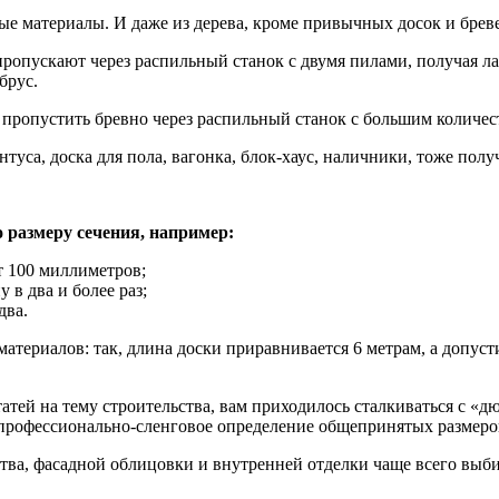
е материалы. И даже из дерева, кроме привычных досок и бреве
 пропускают через распильный станок с двумя пилами, получая л
брус.
 пропустить бревно через распильный станок с большим количес
уса, доска для пола, вагонка, блок-хаус, наличники, тоже полу
 размеру сечения, например:
т 100 миллиметров;
в два и более раз;
два.
ериалов: так, длина доски приравнивается 6 метрам, а допустим
атей на тему строительства, вам приходилось сталкиваться с «
рофессионально-сленговое определение общепринятых размеров 
ьства, фасадной облицовки и внутренней отделки чаще всего выб