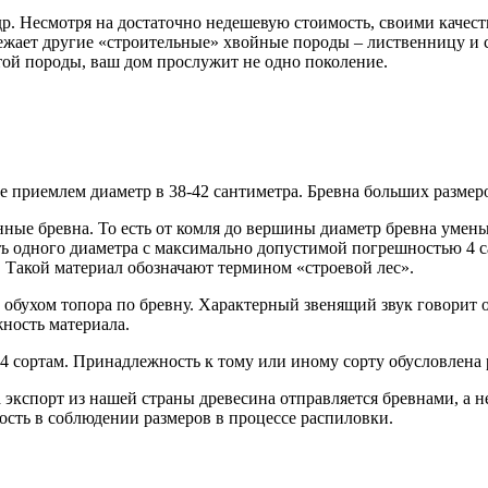
др. Несмотря на достаточно недешевую стоимость, своими качес
режает другие «строительные» хвойные породы – лиственницу и 
той породы, ваш дом прослужит не одно поколение.
приемлем диаметр в 38-42 сантиметра. Бревна больших размеров
ые бревна. То есть от комля до вершины диаметр бревна умень
ыть одного диаметра с максимально допустимой погрешностью 4 
н. Такой материал обозначают термином «строевой лес».
 обухом топора по бревну. Характерный звенящий звук говорит о
жность материала.
 сортам. Принадлежность к тому или иному сорту обусловлена 
на экспорт из нашей страны древесина отправляется бревнами, а 
ость в соблюдении размеров в процессе распиловки.