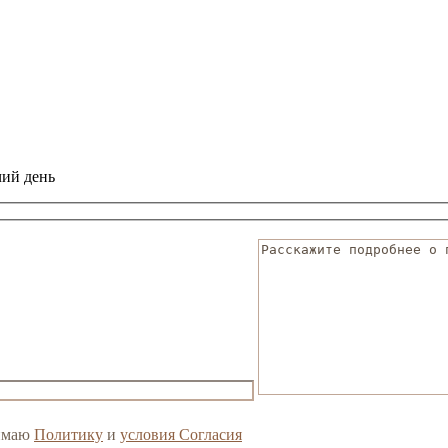
чий день
нимаю
Политику
и
условия Согласия